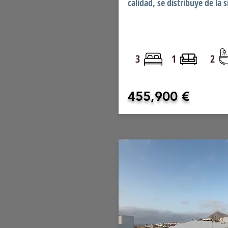
calidad, se distribuye de la si
3
1
2
455,900 €