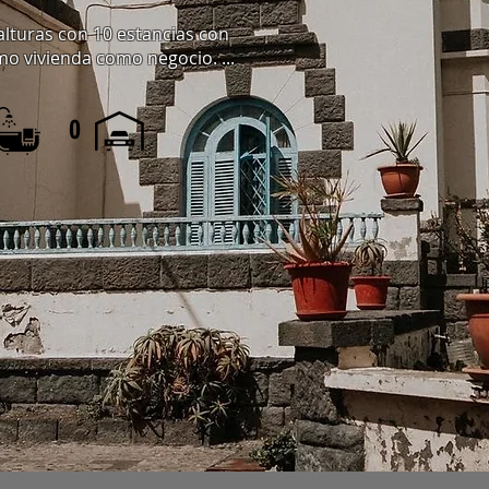
 alturas con 10 estancias con
mo vivienda como negocio. ...
0