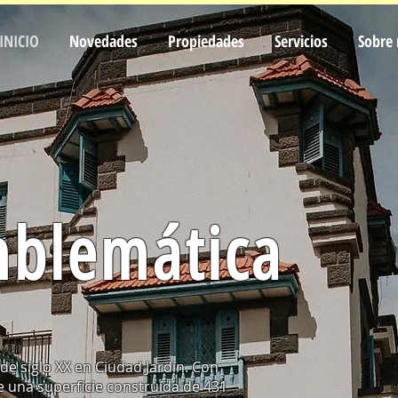
INICIO
Novedades
Propiedades
Servicios
Sobre 
mblemática
de siglo XX en Ciudad Jardín. Con
 una superficie construída de 431