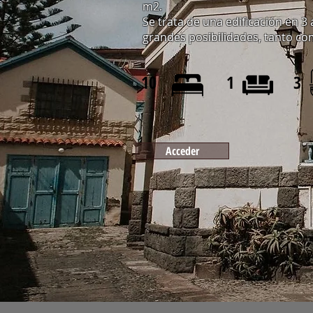
m2.
Se trata de una edificación en 3
grandes posibilidades, tanto co
10
1
3
Acceder