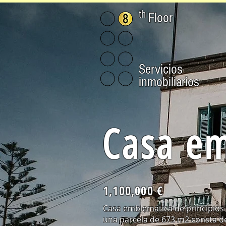
th
Floor
Servicios
inmobiliarios
Casa e
1,100,000 €
Casa emblemática de principios 
una parcela de 673 m2 consta de