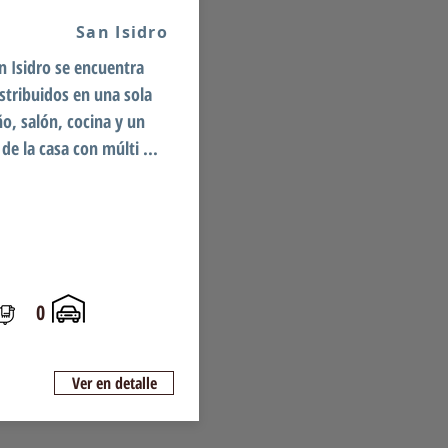
San Isidro
an Isidro se encuentra
stribuidos en una sola
ño, salón, cocina y un
de la casa con múlti ...
0
Ver en detalle