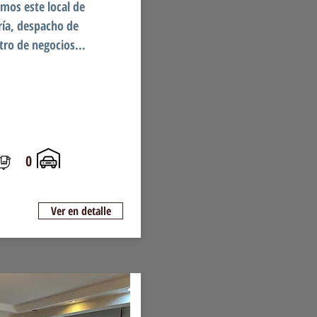
mos este local de
ría, despacho de
ntro de negocios…
0
Ver en detalle